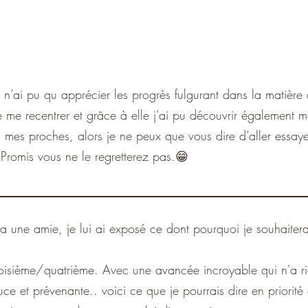
 je n’ai pu qu apprécier les progrès fulgurant dans la matièr
 me recentrer et grâce à elle j’ai pu découvrir également m
es proches, alors je ne peux que vous dire d’aller essayer
. Promis vous ne le regretterez pas.😁
via une amie, je lui ai exposé ce dont pourquoi je souhaiterai
isième/quatrième. Avec une avancée incroyable qui n'a rie
e et prévenante.. voici ce que je pourrais dire en priorité 