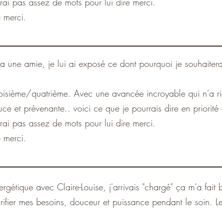
aurai pas assez de mots pour lui dire merci.
e merci.
via une amie, je lui ai exposé ce dont pourquoi je souhaiterai
isième/quatrième. Avec une avancée incroyable qui n'a rie
e et prévenante.. voici ce que je pourrais dire en priorité 
aurai pas assez de mots pour lui dire merci.
e merci.
ergétique avec Claire-Louise, j'arrivais "chargé" ça m'a fa
arifier mes besoins, douceur et puissance pendant le soin. 