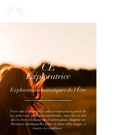
Claire-Louise
CL
Exploratrice
Explorations initiatiques de l'Être
Vivre une expérience et une reconnexion à partir de
soi, grâce aux pratiques ancestrales, aux rites et aux
divers êtres évoluant sur d’autres plans. Soigner ses
blessures émotionnelles grâce à toute cette magie, à
toutes ces traditions.