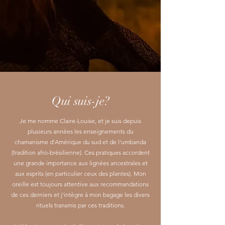
Qui suis-je?
Je me nomme Claire-Louise, et je suis depuis
plusieurs années les enseignements du
chamanisme d’Amérique du sud et de l’umbanda
(tradition afro-brésilienne). Ces pratiques accordent
une grande importance aux lignées ancestrales et
aux esprits (en particulier ceux des plantes). Mon
oreille est toujours attentive aux recommandations
de ces derniers et j’intègre à mon bagage les divers
rituels transmis par ces traditions.